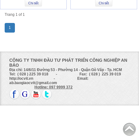
Chi tiết
Chi tiết
Trang 1 of 1
1
CÔNG TY TNHH ĐẦU TƯ PHÁT TRIỂN CÔNG NGHIỆP AN
BẢO
Địa chỉ: 14/6/11 Đường 53 - Phường 14 - Quận Gò Vấp - Tp. HCM
Tel: ( 028 ) 225 39 018 - Fax: ( 028 ) 225 39 019
http://ocvit.vn - Email:
ab.baogiaocvit@gmail.com
Hotline: 097 9999 372