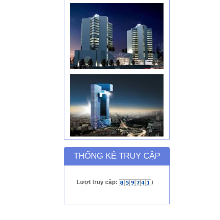
THỐNG KÊ TRUY CẬP
Lượt truy cập:
)