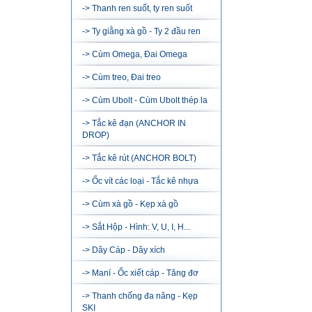
-> Thanh ren suốt, ty ren suốt
-> Ty giằng xà gồ - Ty 2 đầu ren
-> Cùm Omega, Đai Omega
-> Cùm treo, Đai treo
-> Cùm Ubolt - Cùm Ubolt thép la
-> Tắc kê đạn (ANCHOR IN
DROP)
-> Tắc kê rút (ANCHOR BOLT)
-> Ốc vít các loại - Tắc kê nhựa
-> Cùm xà gồ - Kẹp xà gồ
-> Sắt Hộp - Hình: V, U, I, H...
-> Dây Cáp - Dây xích
-> Maní - Ốc xiết cáp - Tăng đơ
-> Thanh chống đa năng - Kẹp
SKI