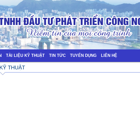
N
TÀI LIỆU KỸ THUẬT
TIN TỨC
TUYỂN DỤNG
LIÊN HỆ
 KỸ THUẬT