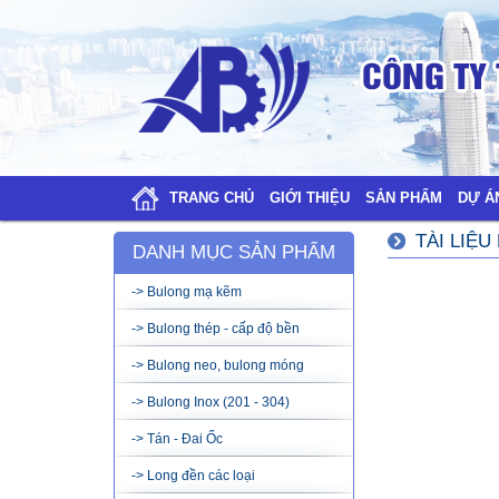
TRANG CHỦ
GIỚI THIỆU
SẢN PHẨM
DỰ Á
TÀI LIỆU
DANH MỤC SẢN PHẨM
-> Bulong mạ kẽm
-> Bulong thép - cấp độ bền
-> Bulong neo, bulong móng
-> Bulong Inox (201 - 304)
-> Tán - Đai Ốc
-> Long đền các loại