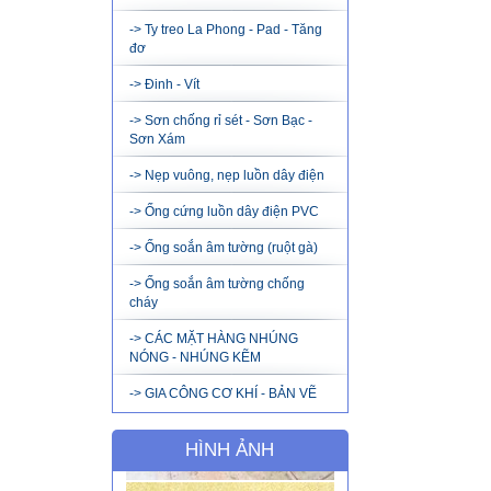
-> Ty treo La Phong - Pad - Tăng
đơ
-> Đinh - Vít
-> Sơn chống rỉ sét - Sơn Bạc -
Sơn Xám
-> Nẹp vuông, nẹp luồn dây điện
-> Ống cứng luồn dây điện PVC
-> Ống soắn âm tường (ruột gà)
-> Ống soắn âm tường chống
cháy
-> CÁC MẶT HÀNG NHÚNG
NÓNG - NHÚNG KẼM
-> GIA CÔNG CƠ KHÍ - BẢN VẼ
HÌNH ẢNH