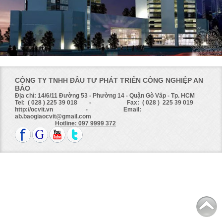
CÔNG TY TNHH ĐẦU TƯ PHÁT TRIỂN CÔNG NGHIỆP AN
BẢO
Địa chỉ: 14/6/11 Đường 53 - Phường 14 - Quận Gò Vấp - Tp. HCM
Tel: ( 028 ) 225 39 018 - Fax: ( 028 ) 225 39 019
http://ocvit.vn - Email:
ab.baogiaocvit@gmail.com
Hotline: 097 9999 372