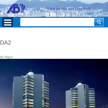
Niềm tin của mọi công trình
DA2
03
Thg10